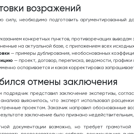
отовки возражений
 силу, необходимо подготовить аргументированный до
указанием конкретных пунктов, противоречащих выводам 
ненные на актуальной базе, с приложением всех исходных
овки
— примеры дублирования, необоснованных коэффициен
зицию
— проект, договор, переписка, ведомости, графики
именно оспаривается и какая корректировка запрашивае
обился отмены заключения
ти подрядчик представил заключение экспертизы, согл
 анализа выяснилось, что эксперт использовал расценки
отренные проектом. Заказчик направил обоснованные во
результате заключение было признано недействительным,
тной документации возможно, но требует грамотной 
твовать последовательно: собрать документацию, выяв