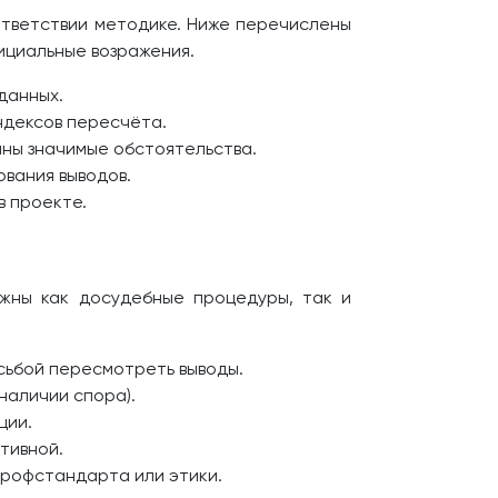
ответствии методике. Ниже перечислены
ициальные возражения.
данных.
ндексов пересчёта.
ны значимые обстоятельства.
ования выводов.
в проекте.
ожны как досудебные процедуры, так и
осьбой пересмотреть выводы.
наличии спора).
ции.
тивной.
рофстандарта или этики.