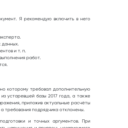
кумент. Я рекомендую включить в него
эксперта.
 данных.
тов и т. п.
 выполнения работ.
тся.
асно которому требовал дополнительную
 из устаревшей базы 2017 года, а также
зражения, приложив актуальные расчёты
 а требования подрядчика отклонены.
подготовки и точных аргументов. При
ить нарушения и привлечь независимого