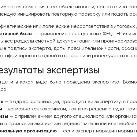
 имеются сомнения в её объективности, полноте или со
мендую инициировать повторную проверку или подать оф
фметические или логические несоответствия в итоговых 
ативной базы
— применение неактуальных ФЕР, ТЕР или и
ы все разделы сметной документации или проигнорирова
ие подписи эксперта, даты, пояснительной части, обосн
т аффилирован с одной из сторон или ранее участвовал 
езультаты экспертизы
 где и в каком виде была проведена экспертиза. Возм
са.
ие
— в адрес организации, проводившей экспертизу, с пр
ы
— возможна как заказчиком, так и по решению суда (при 
изы
— с привлечением другого специалиста или организа
м о признании экспертизы недействительной или необъек
ональную организацию
— если эксперт нарушил нормы п